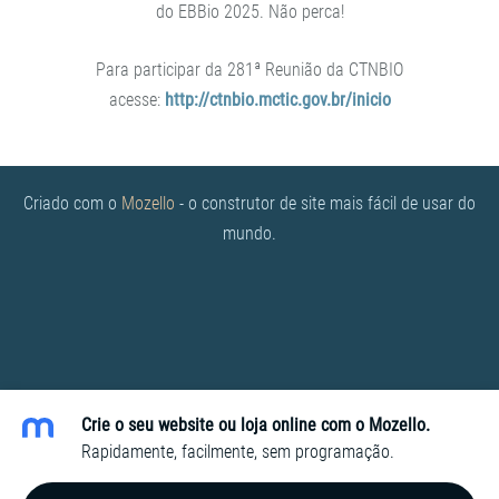
do EBBio 2025. Não perca!
Para participar da 281ª Reunião da CTNBIO
acesse:
http://ctnbio.mctic.gov.br/inicio
Criado com o
Mozello
- o construtor de site mais fácil de usar do
mundo.
Crie o seu website ou loja online com o Mozello.
Rapidamente, facilmente, sem programação.