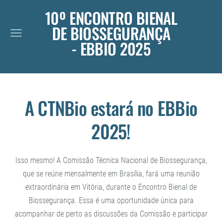
10º ENCONTRO BIENAL
DE BIOSSEGURANÇA
- EBBIO 2025
A CTNBio estará no EBBio
2025!
Isso mesmo! A Comissão Técnica Nacional de Biossegurança,
que se reúne mensalmente em Brasília, fará uma reunião
extraordinária em Vitória, durante o Encontro Bienal de
Biossegurança. Essa é uma oportunidade única para
acompanhar de perto as discussões da Comissão e participar